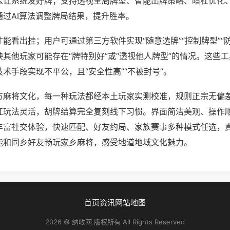
么让系统发好牌；支持透视全局牌型、智能出牌策略、暗杠优化
通过AI算法调整牌局结果，提升胜率。
能看出挂；用户可通过第三方软件实现“随意选牌”“控制牌型”“
其他玩家可能存在“牌特别好”或“透视他人牌型”的情况。这些
术手段实现不平公，且“安全性高”“不被封号”。
方麻将文化，每一种玩法都经本土玩家实测校准，规则正宗无偏差
杠玩法灵活，胡牌结算完全复刻线下习惯。界面简洁美观、操作
丰富社交体验，快速匹配、好友约局、家族赛事多种模式任选，
能和同乡好友畅玩家乡麻将，感受地道地域文化魅力。
首页
资讯
网站地图
2026 © 纳收网 版权所有 All Rights Reserved