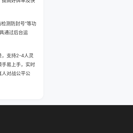
、提高好牌率及快
防检测防封号”等功
工具通过后台运
，支持2-4人灵
顺手易上手，实时
真人对战公平公