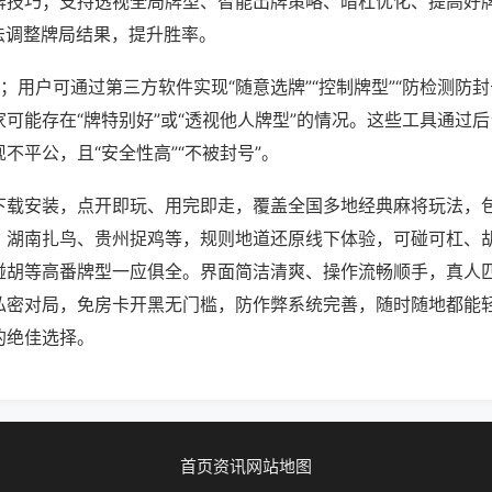
牌技巧；支持透视全局牌型、智能出牌策略、暗杠优化、提高好
法调整牌局结果，提升胜率。
；用户可通过第三方软件实现“随意选牌”“控制牌型”“防检测防封
可能存在“牌特别好”或“透视他人牌型”的情况。这些工具通过
不平公，且“安全性高”“不被封号”。
下载安装，点开即玩、用完即走，覆盖全国多地经典麻将玩法，
、湖南扎鸟、贵州捉鸡等，规则地道还原线下体验，可碰可杠、
碰胡等高番牌型一应俱全。界面简洁清爽、操作流畅顺手，真人
私密对局，免房卡开黑无门槛，防作弊系统完善，随时随地都能
的绝佳选择。
首页
资讯
网站地图