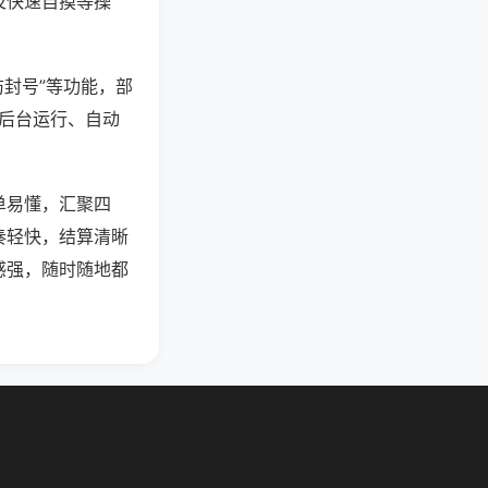
及快速自摸等操
防封号”等功能，部
过后台运行、自动
单易懂，汇聚四
奏轻快，结算清晰
感强，随时随地都