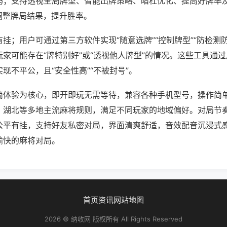
吗；支持透视全局牌型、智能出牌策略、暗杠优化、提高好牌率
调整牌局结果，提升胜率。
挂；用户可通过第三方软件实现“随意选牌”“控制牌型”“防检测
家可能存在“牌特别好”或“透视他人牌型”的情况。这些工具通
现不平公，且“安全性高”“不被封号”。
简体验为核心，即开即玩无需等待，兼容各种手机型号，操作简
、湖北等多地主流麻将规则，满足不同玩家的地域偏好。对局节
公平有挂，支持好友私密对局，界面清爽舒适，音效配音沉浸式
愉快的麻将对局。
首页
资讯
网站地图
2026 © 纳收网 版权所有 All Rights Reserved