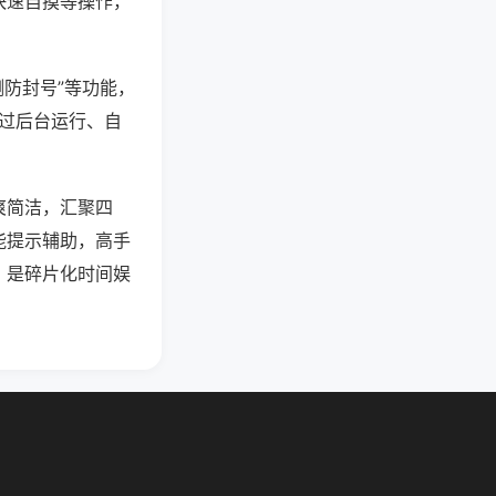
快速自摸等操作，
测防封号”等功能，
通过后台运行、自
爽简洁，汇聚四
能提示辅助，高手
，是碎片化时间娱