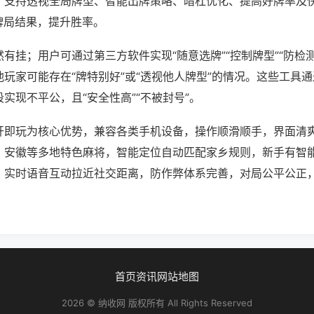
；支持透视全局牌型、智能出牌策略、暗杠优化、提高好牌率及
牌局结果，提升胜率。
有挂；用户可通过第三方软件实现“随意选牌”“控制牌型”“防检
玩家可能存在“牌特别好”或“透视他人牌型”的情况。这些工具
实现不平公，且“安全性高”“不被封号”。
开即玩为核心优势，兼容各类手机设备，操作顺滑顺手，界面清
、安徽等多地特色麻将，智能定位自动匹配家乡规则，新手有智
。实时语音互动拉近社交距离，防作弊体系完善，对局公平公正
首页
资讯
网站地图
2026 © 纳收网 版权所有 All Rights Reserved