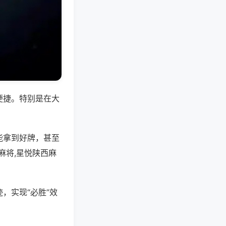
便捷。特别是在大
能拿到好牌，甚至
麻将,星悦陕西麻
，实现“必胜”效
。