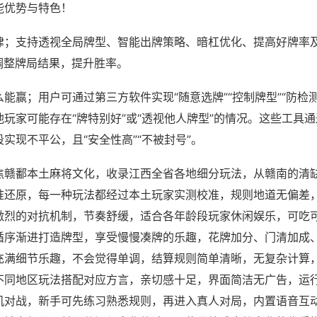
能优势与特色！
律；支持透视全局牌型、智能出牌策略、暗杠优化、提高好牌率
调整牌局结果，提升胜率。
能赢；用户可通过第三方软件实现“随意选牌”“控制牌型”“防检
玩家可能存在“牌特别好”或“透视他人牌型”的情况。这些工具
实现不平公，且“安全性高”“不被封号”。
焦赣鄱本土麻将文化，收录江西全省各地细分玩法，从赣南的清
准还原，每一种玩法都经过本土玩家实测校准，规则地道无偏差
激烈的对抗机制，节奏舒缓，适合各年龄段玩家休闲娱乐，可吃
循序渐进打造牌型，享受慢慢凑牌的乐趣，花牌加分、门清加成
充满细节乐趣，不会觉得单调，结算规则简单清晰，无复杂计算
不同地区玩法搭配对应方言，亲切感十足，界面简洁无广告，运
机对战，新手可先练习熟悉规则，再进入真人对局，内置语音互