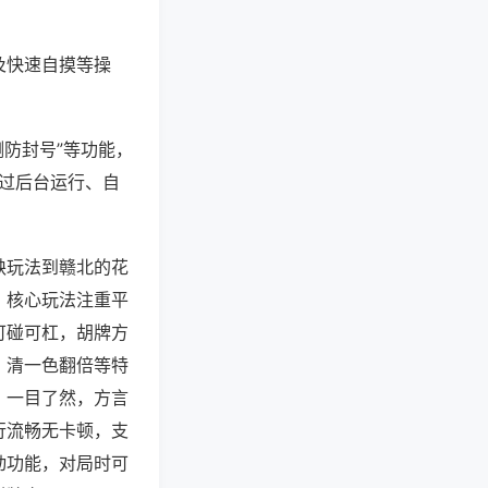
及快速自摸等操
测防封号”等功能，
通过后台运行、自
缺玩法到赣北的花
，核心玩法注重平
可碰可杠，胡牌方
、清一色翻倍等特
，一目了然，方言
行流畅无卡顿，支
动功能，对局时可