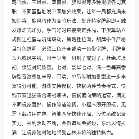
鸡飞蛋、三风蛋、双黄蛋、旋风蛋等多种蛋型各司其
职，不同蛋型触发不同加分效果，让每一局都充满未
知惊喜，旋风蛋作为高阶玩法，集齐特定牌组即可触
发爆炸式加分，手气好时直接奠定胜局，下蛋算站立
规则让杠蛋与听牌联动，策略性拉满，胡牌条件严格
且特色鲜明，必须三色齐全或清一色带字牌，手牌含
幺九或风字牌，且至少有一组刻子或对子，杜绝垃圾
胡，保证对局质量，七对、豪华七对、清一色等高番
牌型番数叠加丰厚，门清、单吊等附加番型进一步丰
富得分可能，游戏支持慢锅、快锅两种节奏模式，快
锅节奏迅猛适合速战速决，慢锅偏向策略运营，满足
不同玩家喜好，操作简洁流畅，小程序即开即玩，无
需下载占用内存，智能匹配快速开局，段位系统记录
实力，福利活动不断，金币道具免费领，东北风情拉
满，让玩家随时随地感受吉林麻将的独特魅力。