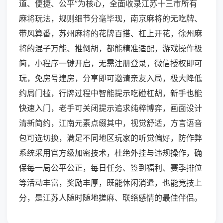
道、便捷、公平”为核心，全面收录江苏十三市所有
麻将玩法，规则细节分毫毕现，南京麻将的无吃牌、
带风算番，苏州麻将的花牌百搭、杠上开花，徐州麻
将的混子万能、推倒胡，都能精准适配，游戏操作极
简，小程序一键开启，无需注册登录，微信授权即可
玩，免房号建房，分享即可邀请亲友入局，极大降低
约局门槛，行牌过程中智能提示吃碰杠胡，新手也能
快速入门，老手可关闭提示追求纯粹博弈，画面设计
清新简约，江南元素点缀其中，视觉舒适，方言语音
包可选切换，满足不同地区玩家的听觉偏好，防作弊
系统采用官方级加密技术，杜绝外挂与违规操作，确
保每一局公平公正，每日任务、签到福利、赛季排位
等活动丰富，奖励丰厚，既能休闲消遣，也能竞技上
分，是江苏人随时随地搓麻、联络感情的最佳伴侣。