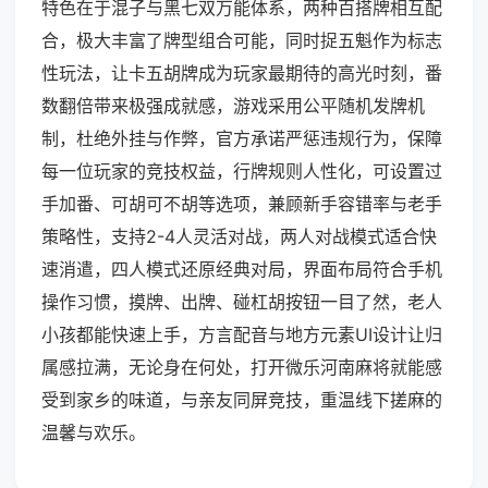
特色在于混子与黑七双万能体系，两种百搭牌相互配
合，极大丰富了牌型组合可能，同时捉五魁作为标志
性玩法，让卡五胡牌成为玩家最期待的高光时刻，番
数翻倍带来极强成就感，游戏采用公平随机发牌机
制，杜绝外挂与作弊，官方承诺严惩违规行为，保障
每一位玩家的竞技权益，行牌规则人性化，可设置过
手加番、可胡可不胡等选项，兼顾新手容错率与老手
策略性，支持2-4人灵活对战，两人对战模式适合快
速消遣，四人模式还原经典对局，界面布局符合手机
操作习惯，摸牌、出牌、碰杠胡按钮一目了然，老人
小孩都能快速上手，方言配音与地方元素UI设计让归
属感拉满，无论身在何处，打开微乐河南麻将就能感
受到家乡的味道，与亲友同屏竞技，重温线下搓麻的
温馨与欢乐。