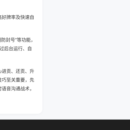
高好牌率及快速自
测防封号”等功能，
通过后台运行、自
心进贡、还贡、升
技巧至关重要，先
时语音沟通战术，