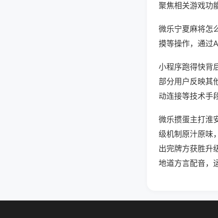
聚焦相关游戏功
微乐宁夏麻将怎
摸等操作，通过
小程序跑得快背后
部分用户反映其他
动连接等技术手段
微乐掼蛋主打淮
级机制原汁原味
出完牌方获胜升
地道方言配音，