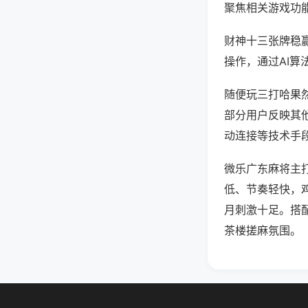
聚焦相关游戏功
财神十三张牌稳
操作，通过AI算
随便玩三打哈果然
部分用户反映其他
动连接等技术手段
微乐广东麻将主
低、节奏轻快，
月刺激十足。搭
茶楼搓麻氛围。