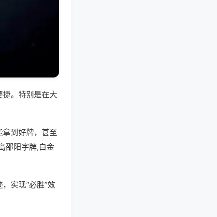
便捷。特别是在大
能拿到好牌，甚至
岛邵阳字牌,白金
，实现“必胜”效
。