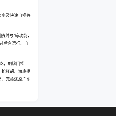
牌率及快速自摸等
测防封号”等功能，
通过后台运行、自
可吃，胡牌门槛
、抢杠胡、海底捞
黑，完美还原广东