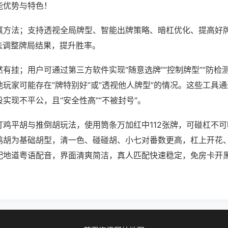
能优势与特色！
赢方法；支持透视全局牌型、智能出牌策略、暗杠优化、提高好
法调整牌局结果，提升胜率。
有挂；用户可通过第三方软件实现“随意选牌”“控制牌型”“防检
玩家可能存在“牌特别好”或“透视他人牌型”的情况。这些工具
实现不平公，且“安全性高”“不被封号”。
打鸡平胡与推倒胡玩法，使用筒条万加红中112张牌，可碰杠不
鸡胡为基础胡型，清一色、碰碰胡、小七对番数更高，杠上开花
配地道粤语配音，界面清爽简洁，真人匹配快速稳定，免房卡开