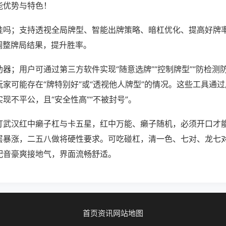
能优势与特色！
挂吗；支持透视全局牌型、智能出牌策略、暗杠优化、提高好牌
调整牌局结果，提升胜率。
器；用户可通过第三方软件实现“随意选牌”“控制牌型”“防检测
家可能存在“牌特别好”或“透视他人牌型”的情况。这些工具通
现不平公，且“安全性高”“不被封号”。
打武汉红中癞子杠与卡五星，红中万能、癞子随机，必须开口才
层暴涨，二五八做将硬性要求。可吃碰杠，清一色、七对、龙七
配音豪爽接地气，界面流畅舒适。
首页
资讯
网站地图