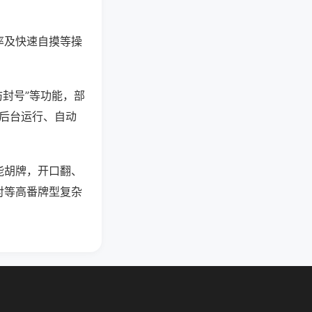
率及快速自摸等操
防封号”等功能，部
过后台运行、自动
能胡牌，开口翻、
对等高番牌型复杂