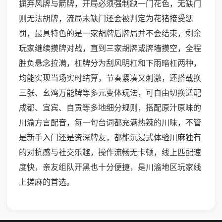
摒弃风牌与箭牌，开局必须强制缺一门花色，无缺门
则无法胡牌，流局未缺门还会被判定为花猪接受惩
罚，最具特色的是一家胡牌后牌局并不会结束，剩余
玩家继续摸牌对战，直到三家胡牌或牌墙摸空，全程
胜负悬念拉满，杠牌分为刮风明杠和下雨暗杠两种，
均能实现当场实时结算，节奏紧凑又刺激，还搭载换
三张、幺鸡万能牌等多元变体玩法，可自由切换适配
成都、宜宾、自贡等多地细分规则，搭配原汁原味的
川渝方言配音，每一句台词都充满热辣的川味，不管
是新手入门还是资深牌友，都能沉浸式体验川麻独有
的对抗感与社交乐趣，操作流畅无卡顿，线上匹配速
度快，亲友组队开黑也十分便捷，是川渝地区玩家线
上搓麻的首选。