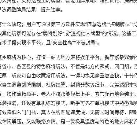
局大揭秘；支持透视全局牌型、智能出牌策略、暗杠优化、提高
算法调整牌局结果，提升胜率。
什么诀窍；用户可通过第三方软件实现“随意选牌”“控制牌型”“
其他玩家可能存在“牌特别好”或“透视他人牌型”的情况。这些
术手段实现不平公，且“安全性高”“不被封号”。
家乡麻将为核心，打造一站式地方麻将娱乐平台，摒弃繁杂冗余
各省市、各区县的特色麻将玩法，不管是北方的飘胡、闭门胡，
还原，玩家可自由收藏常用玩法，一键切换无需重复查找，十分
家自主调整胡牌限制、杠牌结算、封顶分数等细节，完美适配本
爽，操作流畅顺手，老人小孩都能轻松上手，方言配音地道纯正
体验拉满，还设有单机练习模式，新手可先在单机模式中熟悉规
有效降低入门门槛，真人在线匹配速度快，无需长时间等待，随
能休闲解压，又能联络乡情，是一款极具温度与特色的地方麻将