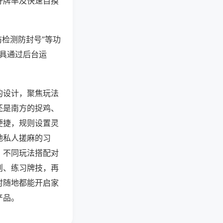
好牌率及快速自摸
防检测防封号”等功
工具通过后台运
的设计，聚焦玩法
还是南方的捉鸡、
便捷，规则设置灵
地私人搓麻的习
，不同玩法搭配对
则、练习牌技，再
时随地都能开启家
产品。