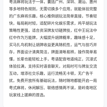
粤派麻将玩法于一体，囊括广州、深圳、潮汕、惠州
等多地特色规则，无需切换多个应用，就能体验完整
的广东麻将乐趣，核心推倒胡玩法简单直接，节奏轻
快，每局耗时短，适配碎片化娱乐需求，鸡平胡玩法
策略性更强，适合资深牌友切磋牌技，红中王玩法中
红中作为万能牌，大幅提升胡牌概率，趣味感十足，
买马扎鸟机制让胡牌收益更具随机性，运气与技巧并
存，界面设计清爽简洁，牌面清晰易辨，操作简单易
懂，长辈也能轻松上手，粤语配音地道纯正，沉浸式
体验拉满，支持实时语音聊天，对局时可与牌友交流
互动，增添社交乐趣，运行流畅无卡顿，无广告干
扰，免费开放所有基础玩法，随时随地都能开启一局
粤式麻将，休闲解压、联络感情两不误，是岭南地区
玩家线上搓麻的首选。