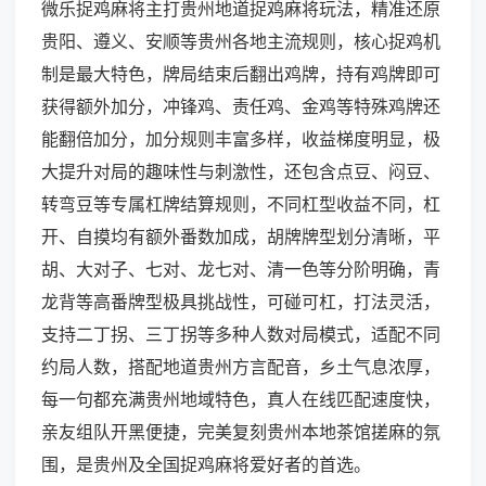
微乐捉鸡麻将主打贵州地道捉鸡麻将玩法，精准还原
贵阳、遵义、安顺等贵州各地主流规则，核心捉鸡机
制是最大特色，牌局结束后翻出鸡牌，持有鸡牌即可
获得额外加分，冲锋鸡、责任鸡、金鸡等特殊鸡牌还
能翻倍加分，加分规则丰富多样，收益梯度明显，极
大提升对局的趣味性与刺激性，还包含点豆、闷豆、
转弯豆等专属杠牌结算规则，不同杠型收益不同，杠
开、自摸均有额外番数加成，胡牌牌型划分清晰，平
胡、大对子、七对、龙七对、清一色等分阶明确，青
龙背等高番牌型极具挑战性，可碰可杠，打法灵活，
支持二丁拐、三丁拐等多种人数对局模式，适配不同
约局人数，搭配地道贵州方言配音，乡土气息浓厚，
每一句都充满贵州地域特色，真人在线匹配速度快，
亲友组队开黑便捷，完美复刻贵州本地茶馆搓麻的氛
围，是贵州及全国捉鸡麻将爱好者的首选。