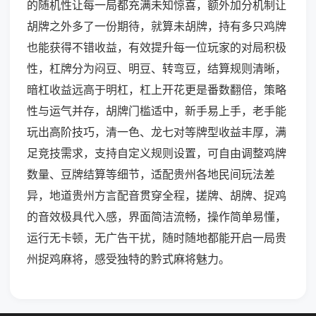
的随机性让每一局都充满未知惊喜，额外加分机制让
胡牌之外多了一份期待，就算未胡牌，持有多只鸡牌
也能获得不错收益，有效提升每一位玩家的对局积极
性，杠牌分为闷豆、明豆、转弯豆，结算规则清晰，
暗杠收益远高于明杠，杠上开花更是番数翻倍，策略
性与运气并存，胡牌门槛适中，新手易上手，老手能
玩出高阶技巧，清一色、龙七对等牌型收益丰厚，满
足竞技需求，支持自定义规则设置，可自由调整鸡牌
数量、豆牌结算等细节，适配贵州各地民间玩法差
异，地道贵州方言配音贯穿全程，搓牌、胡牌、捉鸡
的音效极具代入感，界面简洁流畅，操作简单易懂，
运行无卡顿，无广告干扰，随时随地都能开启一局贵
州捉鸡麻将，感受独特的黔式麻将魅力。